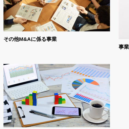
その他M&Aに係る事業
事業